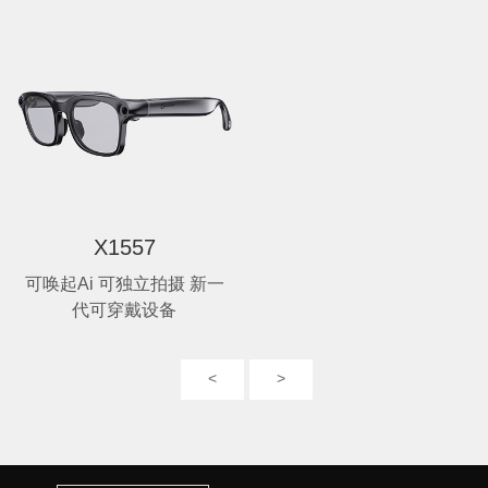
X1557
可唤起Ai 可独立拍摄 新一
代可穿戴设备
<
>