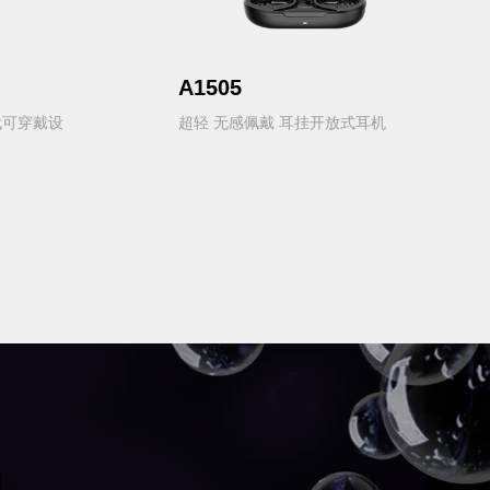
A1505
代可穿戴设
超轻 无感佩戴 耳挂开放式耳机