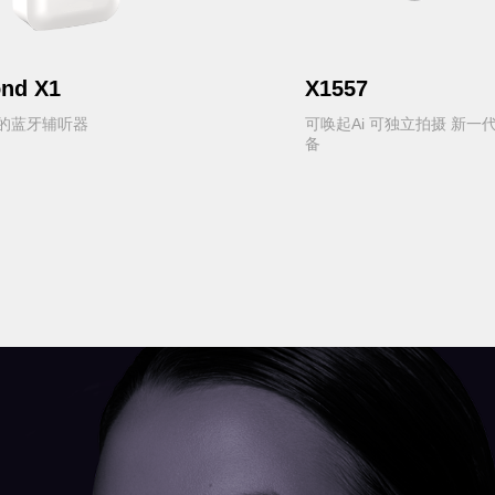
nd X1
X1557
的蓝牙辅听器
可唤起Ai 可独立拍摄 新一
备